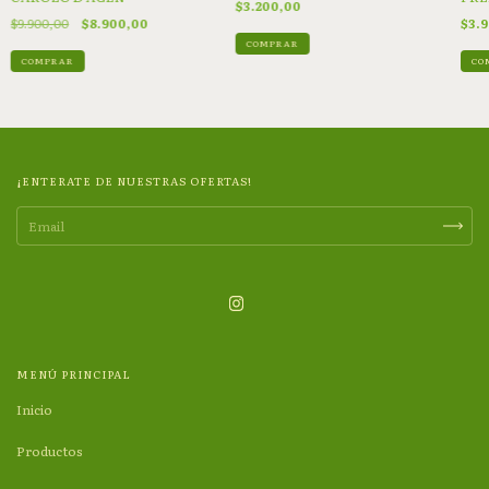
$3.200,00
$9.900,00
$8.900,00
$3.
COMPRAR
COMPRAR
CO
¡ENTERATE DE NUESTRAS OFERTAS!
MENÚ PRINCIPAL
Inicio
Productos