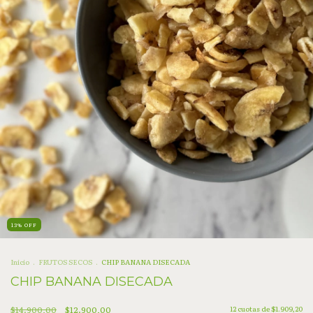
13
%
OFF
Inicio
.
FRUTOS SECOS
.
CHIP BANANA DISECADA
CHIP BANANA DISECADA
$14.900,00
$12.900,00
12
cuotas de
$1.909,20