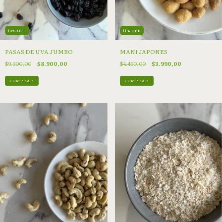
10
%
OFF
11
%
OFF
PASAS DE UVA JUMBO
MANI JAPONES
$9.900,00
$8.900,00
$4.490,00
$3.990,00
COMPRAR
COMPRAR