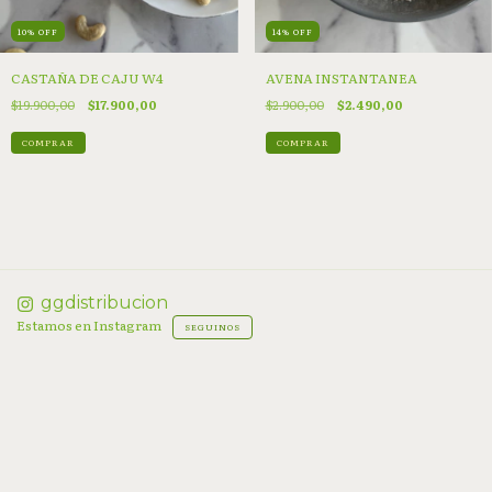
10
%
OFF
14
%
OFF
CASTAÑA DE CAJU W4
AVENA INSTANTANEA
$19.900,00
$17.900,00
$2.900,00
$2.490,00
COMPRAR
COMPRAR
ggdistribucion
Estamos en Instagram
SEGUINOS