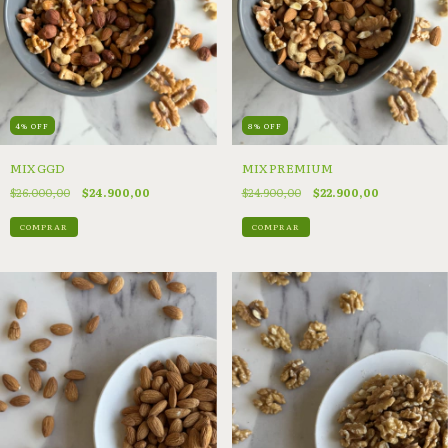
4
%
OFF
8
%
OFF
MIX GGD
MIX PREMIUM
$26.000,00
$24.900,00
$24.900,00
$22.900,00
COMPRAR
COMPRAR